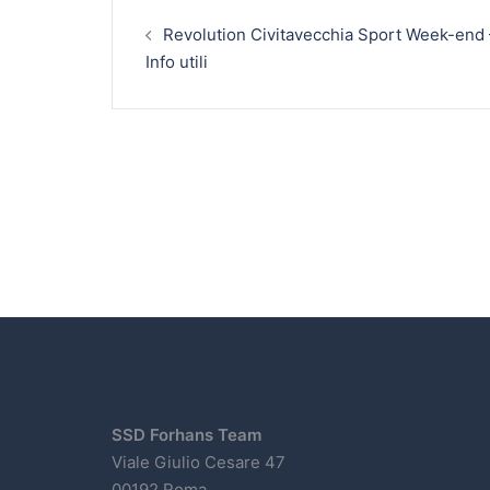
Revolution Civitavecchia Sport Week-end 
Info utili
SSD Forhans Team
Viale Giulio Cesare 47
00192 Roma