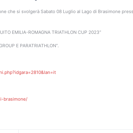
mone che si svolgerà Sabato 08 Luglio al Lago di Brasimone pres
CIRCUITO EMILIA-ROMAGNA TRIATHLON CUP 2023”
E GROUP E PARATRIATHLON”.
oni.php?idgara=2810&lan=it
di-brasimone/