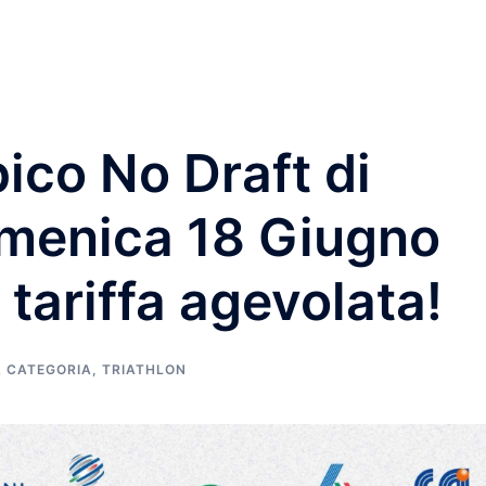
Home
News
Contatti
Tesseramento
ico No Draft di
menica 18 Giugno
 tariffa agevolata!
 CATEGORIA
,
TRIATHLON