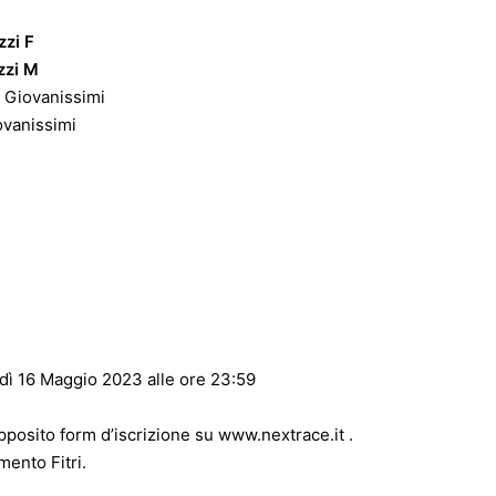
egoria Ragazzi F
zzi M
o Giovanissimi
ovanissimi
dì 16 Maggio 2023 alle ore 23:59
.
pposito form d’iscrizione su
www.nextrace.it
.
mento Fitri.