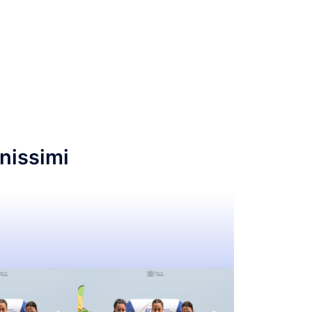
Regolamento Forhans Cup
Segnalazioni Safeguarding
anissimi